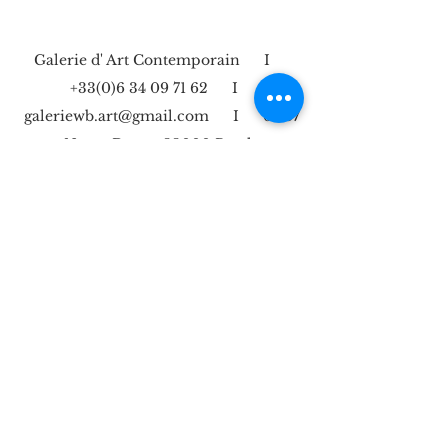
d’authenticité
Signature :
Oeuvre signée à la main
Galerie d' Art Contemporain I
+33(0)6 34 09 71 62
I
galeriewb.art@gmail.com
I 61-67
rue Notre-Dame, 33000 Bordeaux