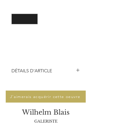
格
數量
*
新增至購物車
DÉTAILS D'ARTICLE
Technique :
peinture acrylique,
Pochoir, peinture à l'aérographe
Dimensions :
23 x 32 cm
J'aimerais acquérir cette oeuvre
Support :
Peinture sur bois
Encadrement :
Non encadrée
Wilhelm Blais
Tirage :
Œuvre unique
Authentification :
Œuvre vendue avec
GALERISTE
facture de la galerie et certificat