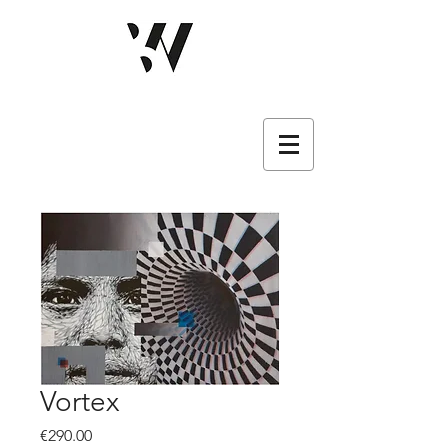
Vortex
價
€290.00