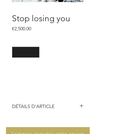
Stop losing you
價
€2,500.00
格
數量
*
新增至購物車
DÉTAILS D'ARTICLE
Technique :
Peinture acrylique, fusain
Dimensions :
100 x 100
Support :
Peinture sur toile
J'aimerais acquérir cette oeuvre