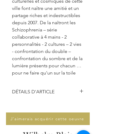
culturelles et cosmiques de cette
ville font naître une amitié et un
partage riches et indestructibles
depuis 2007. De la naîtront les
Schizophrenia – série
collaborative à 4 mains - 2
personnalités - 2 cultures – 2 vies
- confrontation du double –
confrontation du sombre et de la
lumière présents pour chacun …
pour ne faire qu'un sur la toile
DÉTAILS D'ARTICLE
Technique :
Peinture acrylique, fusain
Dimensions :
140 x 120 x 3 cm
Support :
Peinture sur toile
J'aimerais acquérir cette oeuvre
sur chassis
Encadrement :
Non encadrée