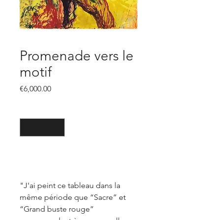
Promenade vers le
motif
價
€6,000.00
格
數量
*
新增至購物車
"J'ai peint ce tableau dans la
même période que “Sacre” et
“Grand buste rouge”