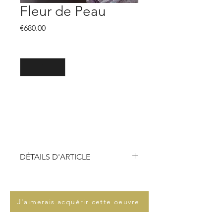
Fleur de Peau
價
€680.00
格
數量
*
新增至購物車
DÉTAILS D'ARTICLE
Technique :
peinture aérosol,
acrylique, Pochoir
Dimensions :
60 x 60 x 3 cm
J'aimerais acquérir cette oeuvre
Support :
Peinture sur toile sur
chassis