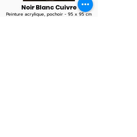
Noir Blanc Cuivre
Peinture acrylique, pochoir - 95 x 95 cm
Le Squelette
Penture acrylique, pochoir - 100 x 80
cm
Wilhelm Blais
GALERISTE