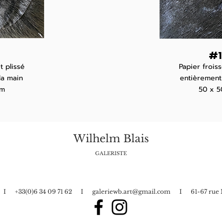
#1
t plissé
Papier froiss
la main
entièrement
cm
50 x 5
Wilhelm Blais
GALERISTE
in I +33(0)6 34 09 71 62 I
galeriewb.art@gmail.com
I 61-67 rue N