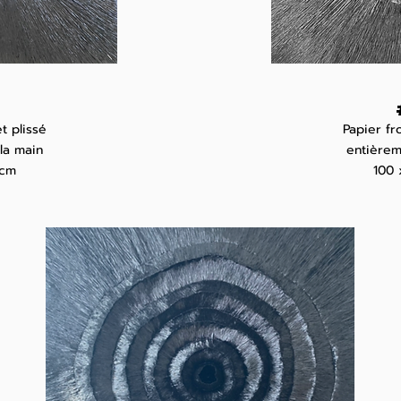
t plissé
Papier fr
la main
entièrem
 cm
100 