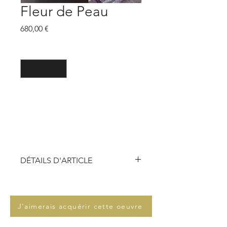
Fleur de Peau
Prix
680,00 €
Quantité
*
Ajouter au panier
DÉTAILS D'ARTICLE
Technique :
peinture aérosol,
acrylique, Pochoir
Dimensions :
60 x 60 x 3 cm
J'aimerais acquérir cette oeuvre
Support :
Peinture sur toile sur
chassis