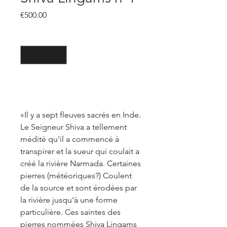
Price
€500.00
Quantity
*
Add to Cart
«Il y a sept fleuves sacrés en Inde.
Le Seigneur Shiva a tellement
médité qu'il a commencé à
transpirer et la sueur qui coulait a
créé la rivière Narmada. Certaines
pierres (météoriques?) Coulent
de la source et sont érodées par
la rivière jusqu'à une forme
particulière. Ces saintes des
pierres nommées Shiva Lingams