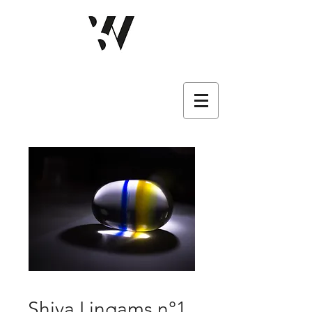
Shiva Lingams n°1