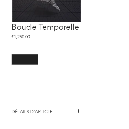
Boucle Temporelle
Price
€1,250.00
Quantity
*
Add to Cart
DÉTAILS D'ARTICLE
Technique :
Peinture
aérosol, acrylique